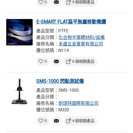
0
9 個相關產品
E-SMART FLAT扁平無塵移動電纜
產品型號：PTFE
產品分類：
化合物半導體材料/設備
廠商名稱：
禾盛五金實業有限公司
攤位號碼：N114
0
6 個相關產品
SMS-1000 閃點測試儀
產品型號：SMS-1000
產品分類：
廠商名稱：
耐琪特國際有限公司
攤位號碼：M320
0
4 個相關產品