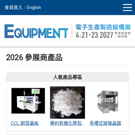
會員登入
English
2026 參展商產品
人氣產品專區
CCL 銅箔基板厚度量測
專利有機化學包覆SiO2遠紅外線散熱粒子
多槽式玻璃晶圓清洗機