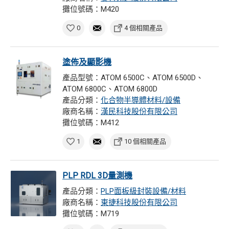
攤位號碼：M420
0
4 個相關產品
塗佈及顯影機
產品型號：ATOM 6500C、ATOM 6500D、
ATOM 6800C、ATOM 6800D
產品分類：
化合物半導體材料/設備
廠商名稱：
漢民科技股份有限公司
攤位號碼：M412
1
10 個相關產品
PLP RDL 3D量測機
產品分類：
PLP面板級封裝設備/材料
廠商名稱：
東捷科技股份有限公司
攤位號碼：M719