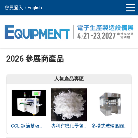
會員登入
English
2026 參展商產品
人氣產品專區
CCL 銅箔基板厚度量測
專利有機化學包覆SiO2遠紅外線散熱粒子
多槽式玻璃晶圓清洗機