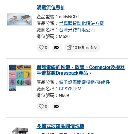
渦電流位移計
產品型號：eddyNCDT
產品分類：
半導體智動化解決方案
廠商名稱：
台灣米銥有限公司
攤位號碼：M520
0
10 個相關產品
保護電線的拖鏈、軟管、Connector及機器
手臂整線Dresspack產品。
產品分類：
電子設備關鍵模組/零組件
廠商名稱：
CPSYSTEM
攤位號碼：N609
0
多槽式玻璃晶圓清洗機