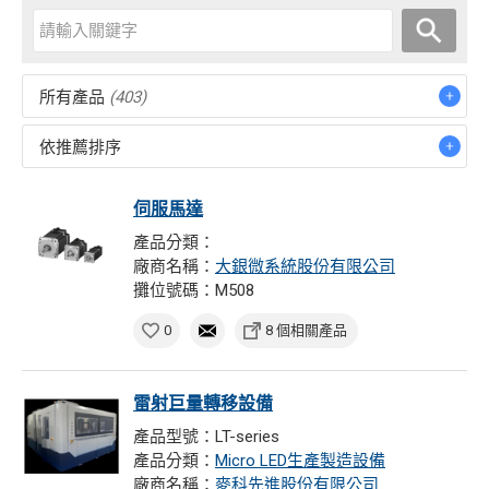
所有產品
(403)
依推薦排序
伺服馬達
產品分類：
廠商名稱：
大銀微系統股份有限公司
攤位號碼：M508
0
8 個相關產品
雷射巨量轉移設備
產品型號：LT-series
產品分類：
Micro LED生產製造設備
廠商名稱：
麥科先進股份有限公司