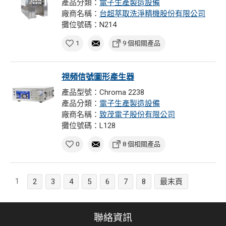
產品分類：
電子生產製造設備
廠商名稱：
台超萃取洗淨精機股份有限公司
攤位號碼：N214
1
9 個相關產品
視頻信號圖形產生器
產品型號：Chroma 2238
產品分類：
電子生產製造設備
廠商名稱：
致茂電子股份有限公司
攤位號碼：L128
0
8 個相關產品
1
2
3
4
5
6
7
8
最末頁
聯絡資訊