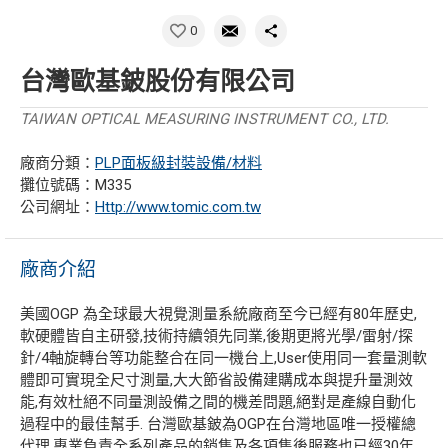
0
台灣歐基鈹股份有限公司
TAIWAN OPTICAL MEASURING INSTRUMENT CO., LTD.
廠商分類：
PLP面板級封裝設備/材料
攤位號碼：M335
公司網址：
Http://www.tomic.com.tw
廠商介紹
美國OGP 為全球最大視覺測量系統廠商至今已經有80年歷史,
軟硬體皆自主研發,技術持續領先同業,後期更將光學/雷射/探
針/4軸旋轉台等功能整合在同一機台上,User使用同一套量測軟
體即可實現全尺寸測量,大大節省設備建購成本與提升量測效
能,有效杜絕不同量測設備之間的機差問題,絕對是產線自動化
過程中的最佳幫手. 台灣歐基鈹為OGP在台灣地區唯一授權總
代理,專業負責全系列產品的銷售及各項售後服務也已經30年,