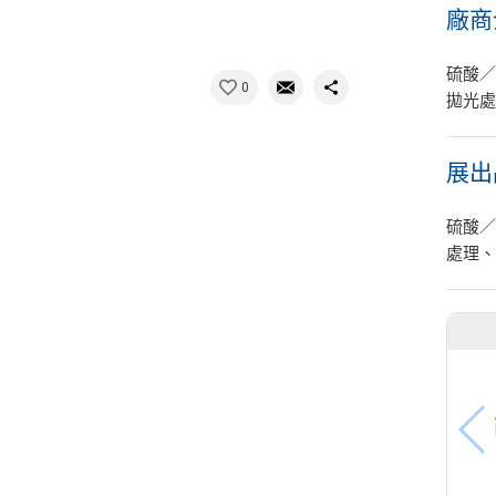
廠商
硫酸／
0
拋光處
展出
硫酸
處理