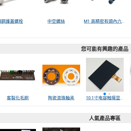
鏽鋼護蓋螺栓
中空螺絲
M1 高精密有頭內六角微小螺絲
您可能有興趣的產品
客製化毛刷
陶瓷滾珠軸承
10.1寸电容触摸显示总成
人氣產品專區