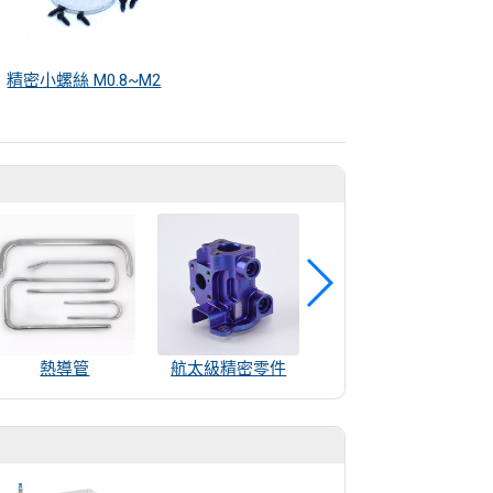
精密小螺絲 M0.8~M2
熱導管
航太級精密零件
防靜電耐磨板