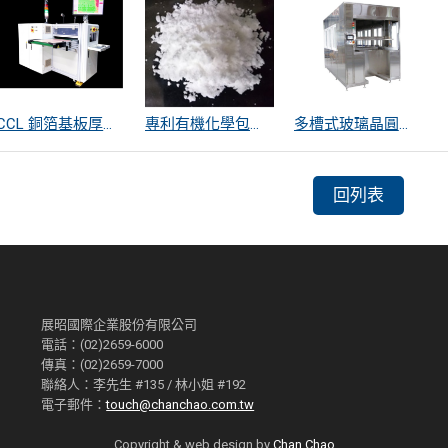
CCL 銅箔基板厚度量測
專利有機化學包覆SiO2遠紅外線散熱粒子
多槽式玻璃晶圓清洗機
回列表
展昭國際企業股份有限公司
電話：(02)2659-6000
傳真：(02)2659-7000
聯絡人：李先生 #135 / 林小姐 #192
電子郵件：
touch@chanchao.com.tw
Copyright & web design by
Chan Chao