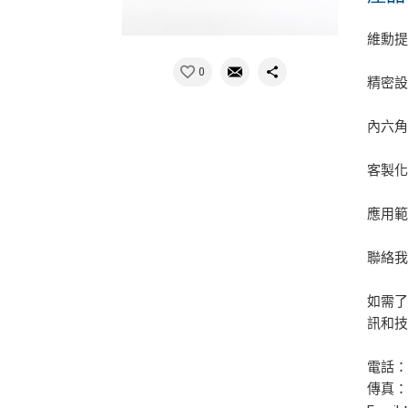
維勳提
0
精密設
內六角
客製化
應用範
聯絡
如需了
訊和
電話：+8
傳真：+8