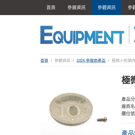
首頁
參展資訊
參觀資訊
參
首頁
/
參觀資訊
/
2026 參展商產品
/
極微小有頭內
極
產品
廠商
攤位號
產品