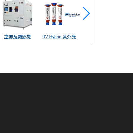
塗佈及顯影機
UV Hybrid 紫外光混合系統接著劑
雷射輪廓量測儀