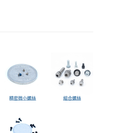
精密微小螺絲
組合螺絲