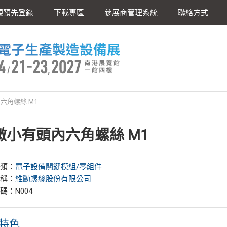
觀預先登錄
下載專區
參展商管理系統
聯絡方式
六角螺絲 M1
微小有頭內六角螺絲 M1
分類：
電子設備關鍵模組/零組件
名稱：
維勳螺絲股份有限公司
碼：N004
特色