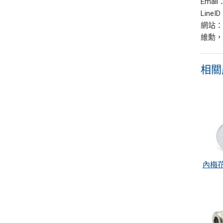
Email
LineI
網站：w
維勳
相關
內梅