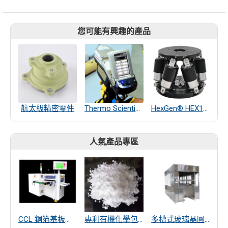
您可能有興趣的產品
航太級精密零件
Thermo Scientific Niton Apollo 手持式 LIBS 分析儀
HexGen® HEX150-125HL 微型六自由度平台式定位系統
人氣產品專區
CCL 銅箔基板厚度量測
專利有機化學包覆SiO2遠紅外線散熱粒子
多槽式玻璃晶圓清洗機