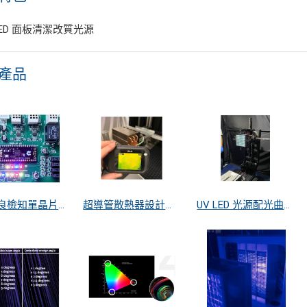
 LED 面板清潔改質光源
產品
LED不良檢知單晶片模組
超導管散熱器設計製作
UV LED 光源配光曲線量測和能量模擬