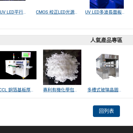
全波段UV LED平行光源系列
CMOS 校正LED光源系統
UV LED多波長面板曝光機節能光源系統
人氣產品專區
CCL 銅箔基板厚度量測
專利有機化學包覆SiO2遠紅外線散熱粒子
多槽式玻璃晶圓清洗機
回列表