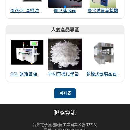
OD系列 全機防水觸控螢幕
圓形連接器
廢水減量蒸餾機
人氣產品專區
CCL 銅箔基板厚度量測
專利有機化學包覆SiO2遠紅外線散熱粒子
多槽式玻璃晶圓清洗機
回列表
聯絡資訊
台灣電子製造設備工業同業公會(TEEIA)