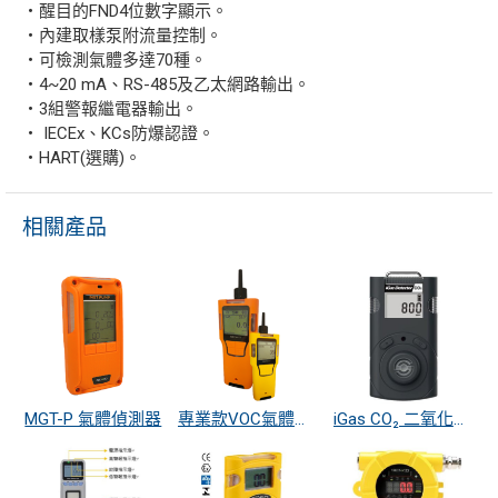
・醒目的FND4位數字顯示。
・內建取樣泵附流量控制。
・可檢測氣體多達70種。
・4~20 mA、RS-485及乙太網路輸出。
・3組警報繼電器輸出。
・ IECEx、KCs防爆認證。
・HART(選購)。
相關產品
MGT-P 氣體偵測器
專業款VOC氣體偵測器
iGas CO₂ 二氧化碳偵測器