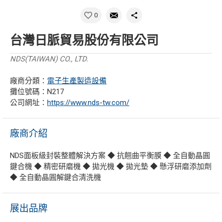
0
台灣日脈貿易股份有限公司
NDS(TAIWAN) CO., LTD.
廠商分類：
電子生產製造設備
攤位號碼：N217
公司網址：
https://www.nds-tw.com/
廠商介紹
NDS面板級封裝整體解決方案 ◆ 抗翹曲平衡膜 ◆ 全自動晶圓
鍵合機 ◆ 精密研磨機 ◆ 拋光機 ◆ 拋光墊 ◆ 懸浮研磨添加劑
◆ 全自動晶圓解鍵合清洗機
展出品牌