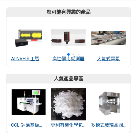
您可能有興趣的產品
AI NVH人工智慧異音檢測系統
高性價比感測器
大氣式電漿
U
人氣產品專區
CCL 銅箔基板厚度量測
專利有機化學包覆SiO2遠紅外線散熱粒子
多槽式玻璃晶圓清洗機