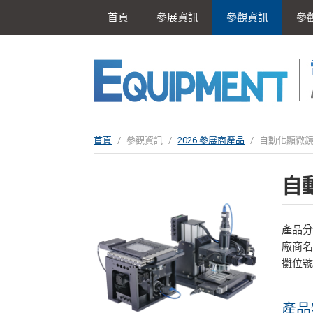
首頁
參展資訊
參觀資訊
參
首頁
/
參觀資訊
/
2026 參展商產品
/
自動化顯微鏡
自
產品
廠商
攤位號
產品