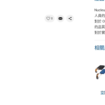
Nuc
人員
0
對於 
的品
對於實
相關
空