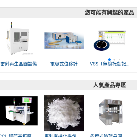
您可能有興趣的產品
雷射再生晶圓設備
電容式位移計
VSSⅡ無線振動記錄器
人氣產品專區
CCL 銅箔基板厚度量測
專利有機化學包覆SiO2遠紅外線散熱粒子
多槽式玻璃晶圓清洗機