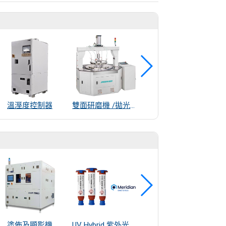
溫溼度控制器
雙面研磨機 /拋光機
射頻測試配件
塗佈及顯影機
UV Hybrid 紫外光混合系統接著劑
雷射輪廓量測儀