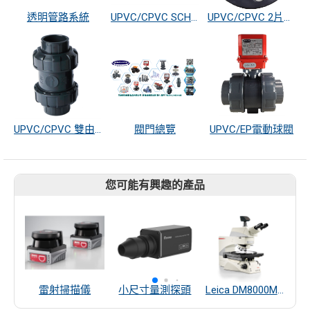
透明管路系統
UPVC/CPVC SCH80 管路系統
UPVC/CPVC 2片式法蘭. 美日歐共用
UPVC/CPVC 雙由令球型逆止閥
閥門總覽
UPVC/EP電動球閥
您可能有興趣的產品
雷射掃描儀
小尺寸量測探頭
Leica DM8000M/DM12000M晶圓檢測顯微鏡