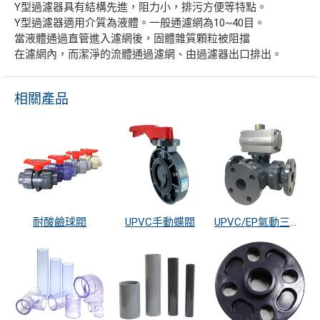
Y型過濾器具有結構先進，阻力小，排污方便等特點。
Y型過濾器適用介質為液體。一般通濾網為10~40目。
當液體通過直管進入濾網後，固體雜質顆粒被阻擋
在濾網內，而潔淨的流體通過濾網、由過濾器出口排出。
相關產品
耐酸鹼球閥
UPVC手動蝶閥
UPVC/EP氣動三通閥, 法蘭式