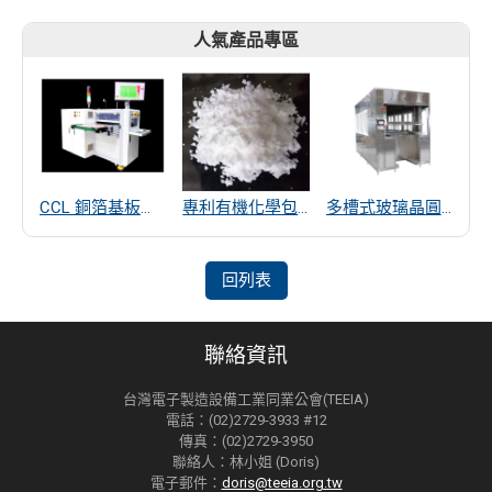
人氣產品專區
CCL 銅箔基板厚度量測
專利有機化學包覆SiO2遠紅外線散熱粒子
多槽式玻璃晶圓清洗機
回列表
聯絡資訊
台灣電子製造設備工業同業公會(TEEIA)
電話：(02)2729-3933 #12
傳真：(02)2729-3950
聯絡人：林小姐 (Doris)
電子郵件：
doris@teeia.org.tw