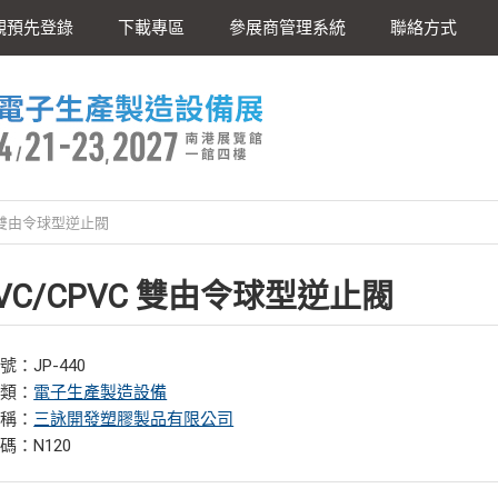
觀預先登錄
下載專區
參展商管理系統
聯絡方式
C 雙由令球型逆止閥
VC/CPVC 雙由令球型逆止閥
：JP-440
分類：
電子生產製造設備
名稱：
三詠開發塑膠製品有限公司
碼：N120