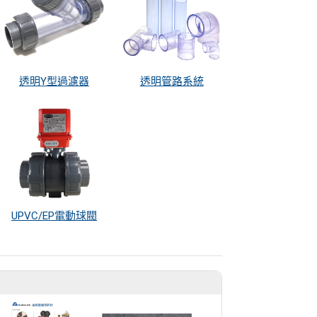
透明Y型過濾器
透明管路系統
UPVC/EP電動球閥