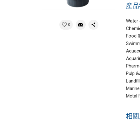
產品
Water
0
Chemic
Food 
Swimm
Aquacu
Aquari
Pharma
Pulp &
Landfil
Marine
Metal 
相關