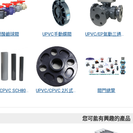
耐酸鹼球閥
UPVC手動蝶閥
UPVC/EP氣動三通閥, 法蘭式
UPVC/CPVC SCH80 管路系統
UPVC/CPVC 2片式法蘭. 美日歐共用
閥門總覽
您可能有興趣的產品