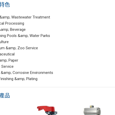
特色
 &amp; Wastewater Treatment
al Processing
&amp; Beverage
ing Pools &amp; Water Parks
lture
um &amp; Zoo Service
ceutical
amp; Paper
l Service
 &amp; Corrosive Environments
Finishing &amp; Plating
產品