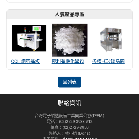
人氣產品專區
CCL 銅箔基板厚度量測
專利有機化學包覆SiO2遠紅外線散熱粒子
多槽式玻璃晶圓清洗機
回列表
聯絡資訊
台灣電子製造設備工業同業公會(TEEIA)
電話：(02)2729-3933 #12
傳真：(02)2729-3950
聯絡人：林小姐 (Doris)