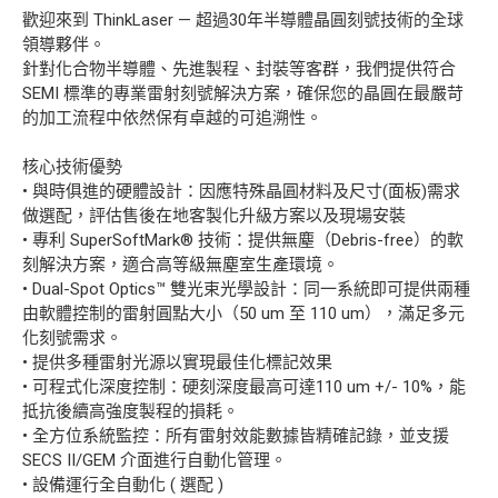
歡迎來到 ThinkLaser — 超過30年半導體晶圓刻號技術的全球
領導夥伴。
針對化合物半導體、先進製程、封裝等客群，我們提供符合
SEMI 標準的專業雷射刻號解決方案，確保您的晶圓在最嚴苛
的加工流程中依然保有卓越的可追溯性。
核心技術優勢
• 與時俱進的硬體設計：因應特殊晶圓材料及尺寸(面板)需求
做選配，評估售後在地客製化升級方案以及現場安裝
• 專利 SuperSoftMark® 技術：提供無塵（Debris-free）的軟
刻解決方案，適合高等級無塵室生產環境。
• Dual-Spot Optics™ 雙光束光學設計：同一系統即可提供兩種
由軟體控制的雷射圓點大小（50 um 至 110 um），滿足多元
化刻號需求。
• 提供多種雷射光源以實現最佳化標記效果
• 可程式化深度控制：硬刻深度最高可達110 um +/- 10%，能
抵抗後續高強度製程的損耗。
• 全方位系統監控：所有雷射效能數據皆精確記錄，並支援
SECS II/GEM 介面進行自動化管理。
• 設備運行全自動化 ( 選配 )