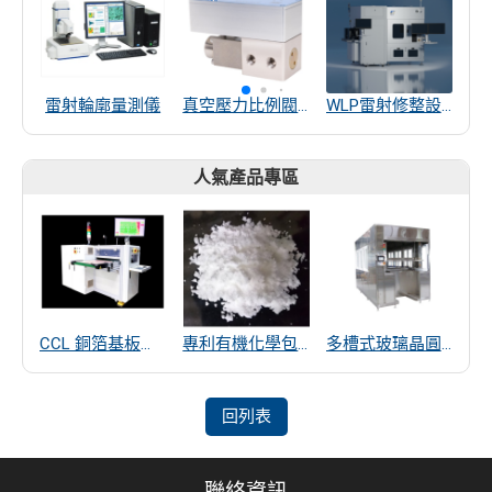
雷射輪廓量測儀
真空壓力比例閥(-100~600kPa)
WLP雷射修整設備
光
人氣產品專區
CCL 銅箔基板厚度量測
專利有機化學包覆SiO2遠紅外線散熱粒子
多槽式玻璃晶圓清洗機
回列表
聯絡資訊