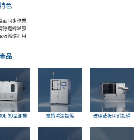
特色
雙面同步作業
清除邊緣溢膠
載板循環利用
產品
 RDL 3D量測機
電漿清潔設備
玻璃載板切割設備