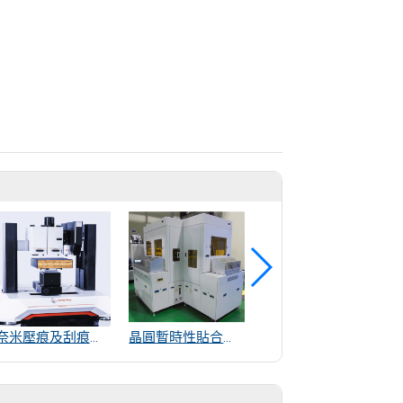
奈米壓痕及刮痕測量儀-UNHT3
晶圓暫時性貼合與剝離設備
高壓壓力比例閥(0~100bar)