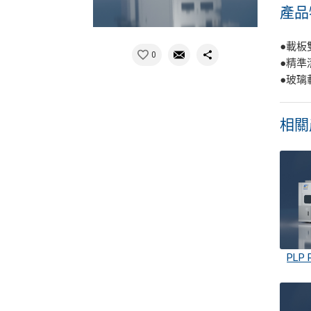
產品
●載板
0
●精準
●玻璃
相關
PLP