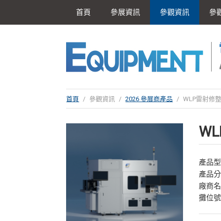
首頁
參展資訊
參觀資訊
參
首頁
/
參觀資訊
/
2026 參展商產品
/
WLP雷射修
W
產品型號：
產品
廠商
攤位號