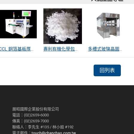
CCL 銅箔基板厚度量測
專利有機化學包覆SiO2遠紅外線散熱粒子
多槽式玻璃晶圓清洗機
回列表
展昭國際企業股份有限公司
電話：(02)2659-6000
傳真：(02)2659-7000
聯絡人：李先生 #135 / 林小姐 #192
電子郵件：
touch@chanchao.com.tw