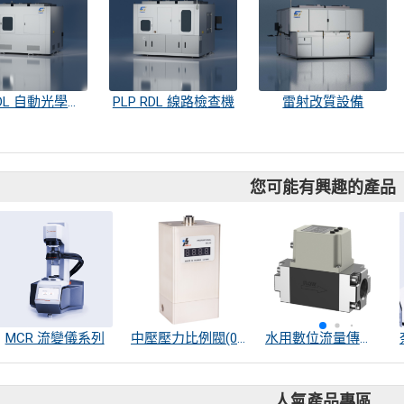
PLP RDL 自動光學量測機
PLP RDL 線路檢查機
雷射改質設備
您可能有興趣的產品
MCR 流變儀系列
中壓壓力比例閥(0~30bar)
水用數位流量傳感器
人氣產品專區