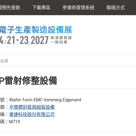
觀預先登錄
下載專區
參展商管理系統
聯絡方式
整設備
LP雷射修整設備
Wafer form EMC trimming Eqipment
分類：
半導體封裝與組裝設備
名稱：
東捷科技股份有限公司
碼：M719