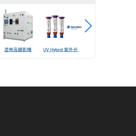
塗佈及顯影機
UV Hybrid 紫外光混合系統接著劑
雷射輪廓量測儀