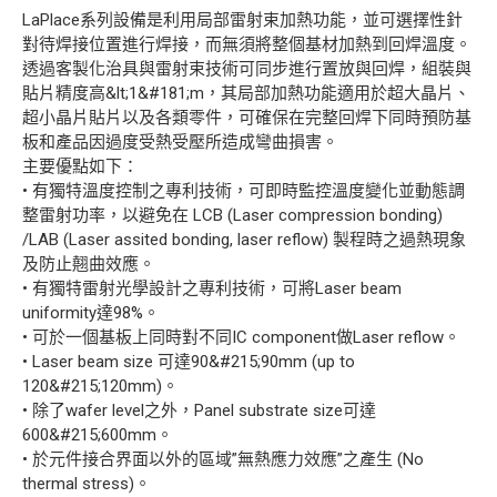
LaPlace系列設備是利用局部雷射束加熱功能，並可選擇性針
對待焊接位置進行焊接，而無須將整個基材加熱到回焊溫度。
透過客製化治具與雷射束技術可同步進行置放與回焊，組裝與
貼片精度高&lt;1&#181;m，其局部加熱功能適用於超大晶片、
超小晶片貼片以及各類零件，可確保在完整回焊下同時預防基
板和產品因過度受熱受壓所造成彎曲損害。
主要優點如下：
• 有獨特溫度控制之專利技術，可即時監控溫度變化並動態調
整雷射功率，以避免在 LCB (Laser compression bonding)
/LAB (Laser assited bonding, laser reflow) 製程時之過熱現象
及防止翹曲效應。
• 有獨特雷射光學設計之專利技術，可將Laser beam
uniformity達98%。
• 可於一個基板上同時對不同IC component做Laser reflow。
• Laser beam size 可達90&#215;90mm (up to
120&#215;120mm)。
• 除了wafer level之外，Panel substrate size可達
600&#215;600mm。
• 於元件接合界面以外的區域”無熱應力效應”之產生 (No
thermal stress)。