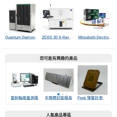
Quantum Diamond 電磁成像顯微鏡
ZEISS 3D X-Ray 顯微鏡
Mitsubishi Electric SWM-G 軟體運動控制器
您可能有興趣的產品
雷射輪廓量測儀
半導體封裝模具
Peek 彈簧針測試座
1
人氣產品專區