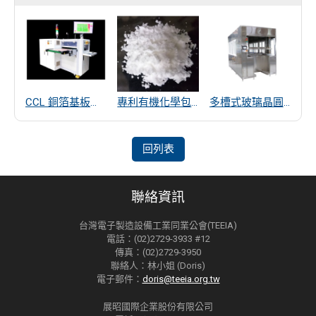
CCL 銅箔基板厚度量測
專利有機化學包覆SiO2遠紅外線散熱粒子
多槽式玻璃晶圓清洗機
回列表
聯絡資訊
台灣電子製造設備工業同業公會(TEEIA)
電話：(02)2729-3933 #12
傳真：(02)2729-3950
聯絡人：林小姐 (Doris)
電子郵件：
doris@teeia.org.tw
展昭國際企業股份有限公司