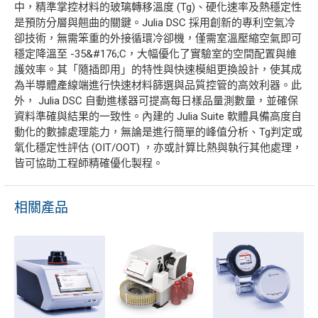
中，精準掌控材料的玻璃轉移溫度 (Tg)、硬化速率及熱穩定性
是預防分層與翹曲的關鍵。Julia DSC 採用創新的專利空氣冷
卻技術，無需笨重的外接循環冷卻機，僅需室溫壓縮空氣即可
穩定降溫至 -35&#176;C，大幅優化了實驗室的空間配置與維
護效率。其「隨插即用」的特性與快速模組更換設計，使其成
為半導體產線端進行快速材料篩選與品質控管的高效利器。此
外， Julia DSC 自動進樣器可提高每日樣品量測數量，並確保
資料準確與結果的一致性。內建的 Julia Suite 軟體具備高度自
動化的數據處理能力，無論是進行簡單的峰值分析、Tg判定或
氧化穩定性評估 (OIT/OOT) ，亦或計算比熱與執行其他處理，
皆可協助工程師精確優化製程。
相關產品