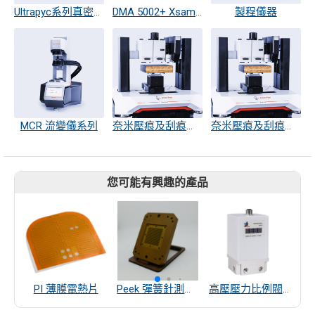
Ultrapyc系列真密度分析儀
DMA 5002+ Xsample 5200密度分析儀
製程儀器
MCR 流變儀系列
奈米壓痕及刮痕測量儀-UNHT3
奈米壓痕及刮痕測量儀-UNHT3
您可能有興趣的產品
PI 薄膜電熱片
Peek 彈簧針測試座
高壓壓力比例閥(0~100bar)