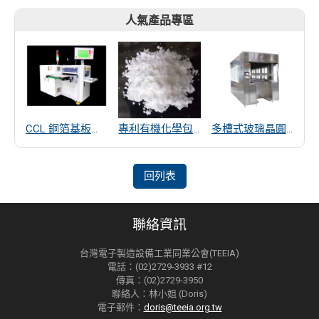
人氣產品專區
CCL 銅箔基板厚度量測
專利有機化學包覆SiO2遠紅外線散熱粒子
多槽式玻璃晶圓清洗機
回列表
聯絡資訊
台灣電子製造設備工業同業公會(TEEIA)
電話：(02)2729-3933 #12
傳真：(02)2729-3950
聯絡人：林小姐 (Doris)
電子郵件：
doris@teeia.org.tw