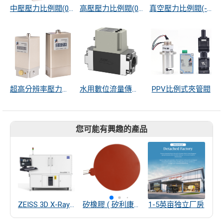
中壓壓力比例閥(0~30bar)
高壓壓力比例閥(0~100bar)
真空壓力比例閥(-100~600kPa)
超高分辨率壓力控制器
水用數位流量傳感器
PPV比例式夾管閥
您可能有興趣的產品
ZEISS 3D X-Ray 顯微鏡
矽橡膠 ( 矽利康 ) 電熱
1-5英亩独立厂房