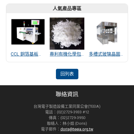
人氣產品專區
CCL 銅箔基板厚度量測
專利有機化學包覆SiO2遠紅外線散熱粒子
多槽式玻璃晶圓清洗機
回列表
聯絡資訊
台灣電子製造設備工業同業公會(TEEIA)
電話：(02)2729-3933 #12
傳真：(02)2729-3950
聯絡人：林小姐 (Doris)
電子郵件：
doris@teeia.org.tw