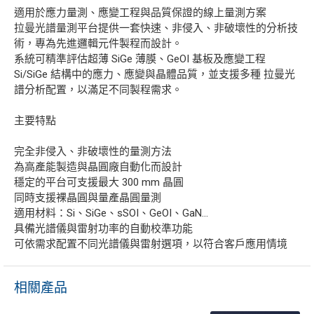
適用於應力量測、應變工程與品質保證的線上量測方案
拉曼光譜量測平台提供一套快速、非侵入、非破壞性的分析技
術，專為先進邏輯元件製程而設計。
系統可精準評估超薄 SiGe 薄膜、GeOI 基板及應變工程
Si/SiGe 結構中的應力、應變與晶體品質，並支援多種 拉曼光
譜分析配置，以滿足不同製程需求。
主要特點
完全非侵入、非破壞性的量測方法
為高產能製造與晶圓廠自動化而設計
穩定的平台可支援最大 300 mm 晶圓
同時支援裸晶圓與量產晶圓量測
適用材料：Si、SiGe、sSOI、GeOI、GaN...
具備光譜儀與雷射功率的自動校準功能
可依需求配置不同光譜儀與雷射選項，以符合客戶應用情境
相關產品