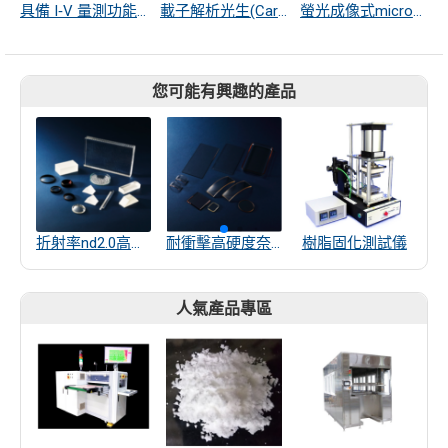
具備 I‑V 量測功能的擴散電阻剖面分析系統 (SRP)
載子解析光生(Carrier-Resolved Photo) &平行偶極線(Paralleled Dipole Line）霍爾量測系統 (PDL)
螢光成像式microLED 功能檢測系統(LumiPix)
您可能有興趣的產品
折射率nd2.0高透過率光學玻璃 S-LAH99W
耐衝擊高硬度奈米微晶玻璃 NANOCERAM
樹脂固化測試儀
人氣產品專區