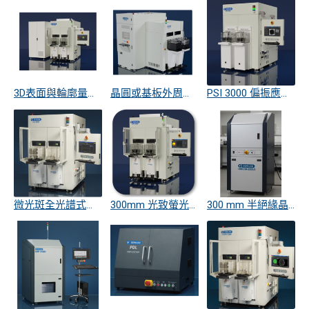
3D表面與輪廓量測技術 (AFM)
晶圓或基板外周邊緣幾何形貌的精密量測系統 (E-Shape)
PSI 3000 偏振應力成像系統 (PSI)
微光斑全光譜式橢偏儀 (uSE)
300mm 光致螢光光譜系統 (SPL)
300 mm 半絕緣晶圓非接觸式電阻率分佈量測系統 (COREMA)